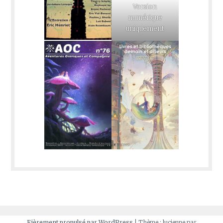
Version
numérique
uniquement
Fièrement propulsé par WordPress
|
Thème : lucienne par