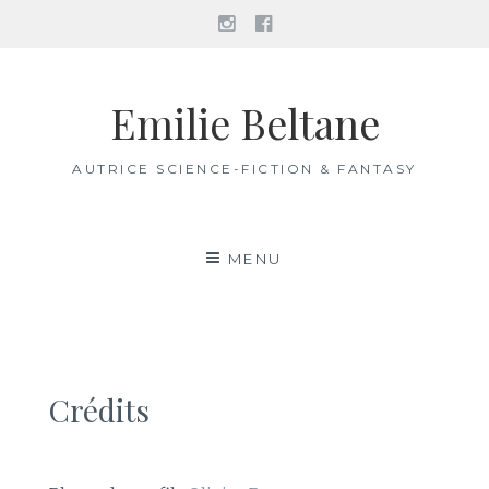
Instagram
Facebook
Aller
au
Emilie Beltane
contenu
AUTRICE SCIENCE-FICTION & FANTASY
MENU
Crédits